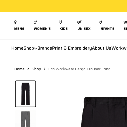
W
MENS
WOMEN`S
KIDS
UNISEX
INFANTS
S
Home
Shop
Brands
Print & Embroidery
About Us
Workw
Home
Shop
Eco Workwear Cargo Trouser Long