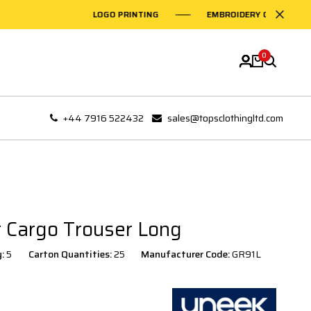
LOGO PRINTING
EMBROIDERY ON GARMENTS
0
+44 7916 522432
sales@topsclothingltd.com
 Cargo Trouser Long
y:
5
Carton Quantities:
25
Manufacturer Code:
GR91L