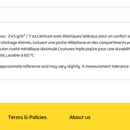
ssu : 245 g/m² / 7 oz,Ceinture avec élastiques latéraux pour un confort a
n stockage étendu, incluant une poche téléphone et des compartiments pou
bouton riveté métallique dissimulé,Coutures triple piqûre pour une durabi
ité,Lavable à 60 °C
n approximate reference and may vary slightly. A measurement tolerance 
Terms & Policies
About us