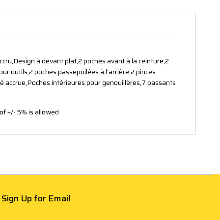
ccru,Design à devant plat,2 poches avant à la ceinture,2
r outils,2 poches passepoilées à l’arrière,2 pinces
lité accrue,Poches intérieures pour genouillères,7 passants
of +/- 5% is allowed
Sign Up for Email