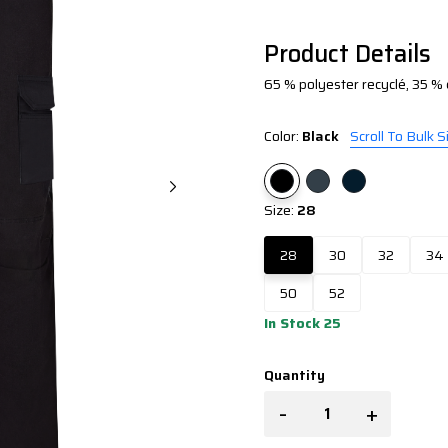
Product Details
65 % polyester recyclé, 35 % 
Color:
Black
Scroll To Bulk S
Size:
28
28
30
32
34
50
52
In Stock 25
Quantity
-
+