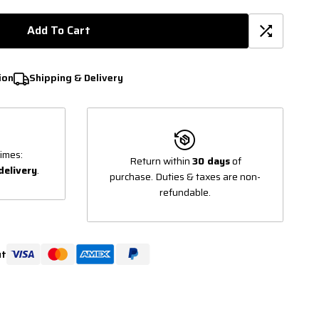
Add To Cart
ion
Shipping & Delivery
imes:
Return within
30 days
of
delivery
.
purchase. Duties & taxes are non-
refundable.
ut