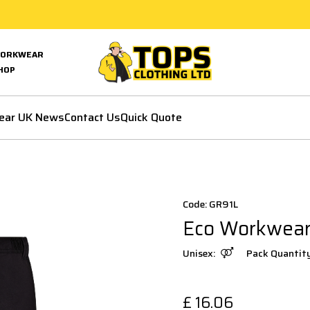
ORKWEAR
HOP
ear UK News
Contact Us
Quick Quote
Code: GR91L
Eco Workwear
Unisex:
Pack Quantit
£
16.06