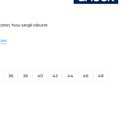
coton, tissu sergé robuste
izes
36
38
40
42
44
46
48